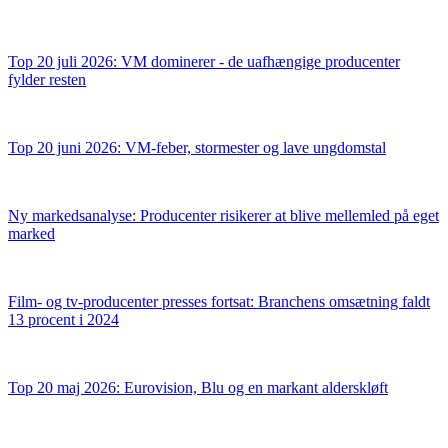
Top 20 juli 2026: VM dominerer - de uafhængige producenter
fylder resten
Top 20 juni 2026: VM-feber, stormester og lave ungdomstal
Ny markedsanalyse: Producenter risikerer at blive mellemled på eget
marked
Film- og tv-producenter presses fortsat: Branchens omsætning faldt
13 procent i 2024
Top 20 maj 2026: Eurovision, Blu og en markant alderskløft