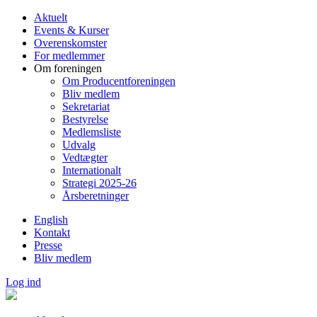
Gå
Aktuelt
til
Events & Kurser
hovedindhold
Overenskomster
For medlemmer
Om foreningen
Om Producentforeningen
Bliv medlem
Sekretariat
Bestyrelse
Medlemsliste
Udvalg
Vedtægter
Internationalt
Strategi 2025-26
Årsberetninger
English
Kontakt
Presse
Bliv medlem
Log ind